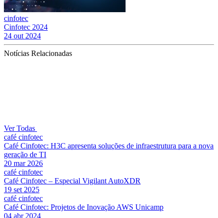
cinfotec
Cinfotec 2024
24 out 2024
Notícias Relacionadas
Ver Todas
café cinfotec
Café Cinfotec: H3C apresenta soluções de infraestrutura para a nova
geração de TI
20 mar 2026
café cinfotec
Café Cinfotec – Especial Vigilant AutoXDR
19 set 2025
café cinfotec
Café Cinfotec: Projetos de Inovação AWS Unicamp
04 abr 2024