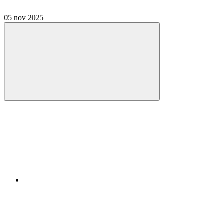
05 nov 2025
Compartilhar
Compartilhar po
Compartilhar n