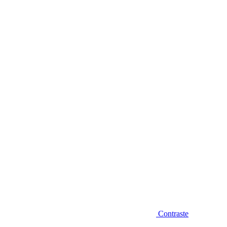
Diminuir fonte
Contraste