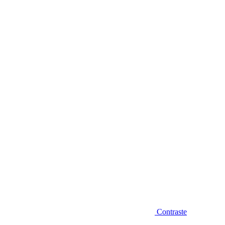
Diminuir fonte
Contraste