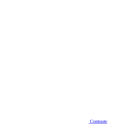
Diminuir fonte
Contraste