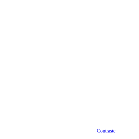
Diminuir fonte
Contraste