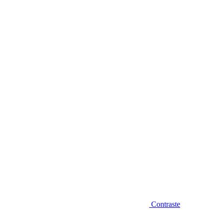
Diminuir fonte
Contraste