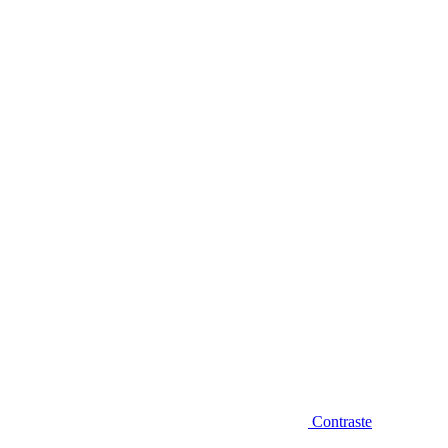
Diminuir fonte
Contraste