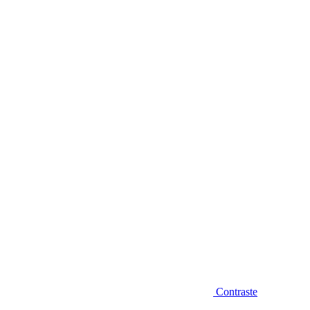
Diminuir fonte
Contraste