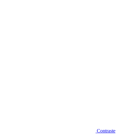
Diminuir fonte
Contraste