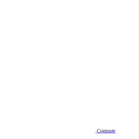
Diminuir fonte
Contraste