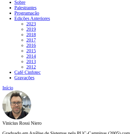
Sobre
Palestrantes
Programação
Edições Anteriores
2023
2019
2018
2017
2016
2015
2014
2013
2012
Café Cinfotec
Gravações
Início
Vinicius Rossi Niero
Graduado em Análise de Sistemas pela PUC-Campinas (2005) com