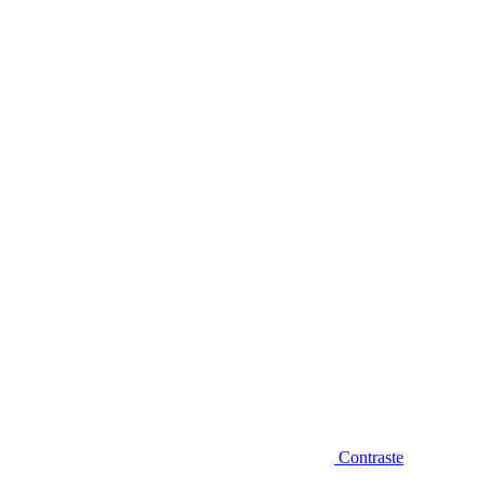
Diminuir fonte
Contraste