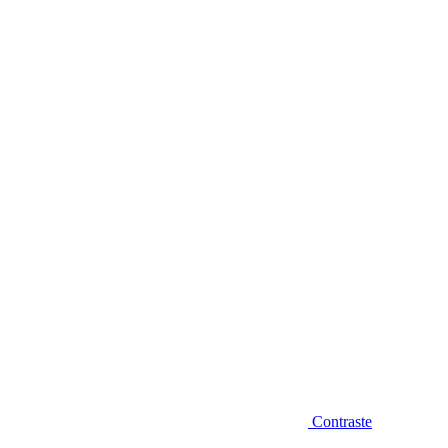
Diminuir fonte
Contraste